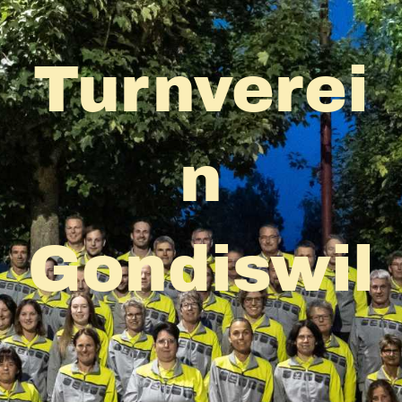
Turnverei
n
Gondiswil