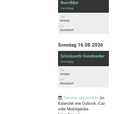
Run+Bike
Ganztägig
Typ
Anlass
Ort
Gondiswil
Sonntag 16.08.2026
Schnäuscht Gondiswiler
Ganztägig
Typ
Anlass
Ort
Gondiswil
Termine abonnieren
(in
Kalender wie Outlook, iCal
oder Mobilgeräte